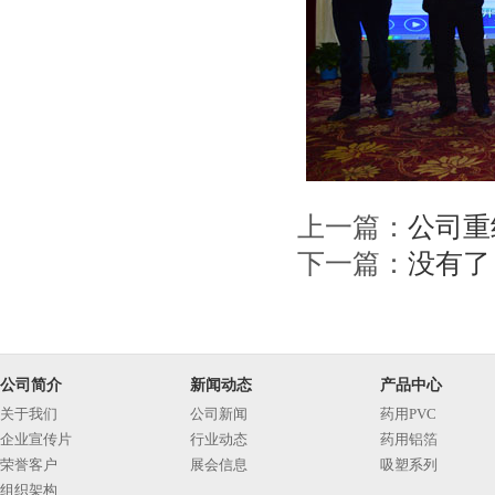
上一篇：
公司重
下一篇：
没有了
公司简介
新闻动态
产品中心
关于我们
公司新闻
药用PVC
企业宣传片
行业动态
药用铝箔
荣誉客户
展会信息
吸塑系列
组织架构