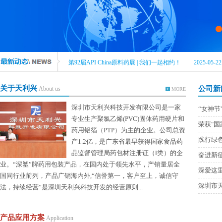
大健康“新元年“将至，保健行业齐聚沪上
2016-06-13
第92届API China原料药展 | 我们一起相约！
2025-05-22
关于天利兴
公司新
About us
MORE
深圳市天利兴科技开发有限公司是一家
“女神节
专业生产聚氯乙烯(PVC)固体药用硬片和
荣获"国
药用铝箔（PTP）为主的企业。公司总资
践行绿
产1.2亿，是广东省最早获得国家食品药
品监督管理局药包材注册证（Ⅰ类）的企
奋进新
业。“深塑”牌药用包装产品，在国内处于领先水平，产销量居全
深爱这里
国同行业前列，产品广销海内外,“信誉第一，客户至上，诚信守
深圳市天
法，持续经营”是深圳天利兴科技开发的经营原则...
产品应用方案
Application