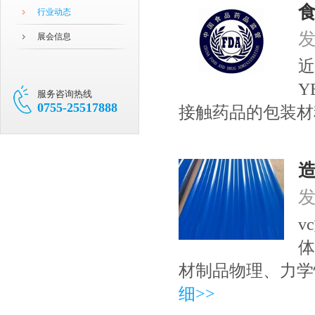
行业动态
发
展会信息
近
Y
服务咨询热线
0755-25517888
接触药品的包装材
发
v
体
材制品物理、力
细>>